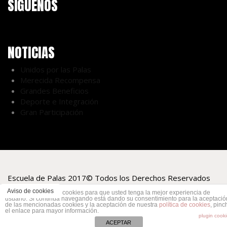
SÍGUENOS
NOTICIAS
Unidos por las Palas
Merecida Recompensa
Grandes Beneficios
Deporte e Integración
Gran Participación
Escuela de Palas 2017© Todos los Derechos Reservados
Aviso de cookies
Este sitio web utiliza cookies para que usted tenga la mejor experiencia de
usuario. Si continúa navegando está dando su consentimiento para la aceptació
de las mencionadas cookies y la aceptación de nuestra
política de cookies
, pinc
el enlace para mayor información.
plugin cook
ACEPTAR