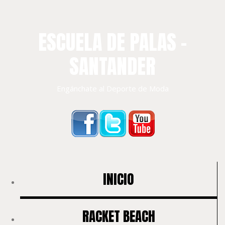
ESCUELA DE PALAS –
SANTANDER
Engánchate al Deporte de Moda
INICIO
RACKET BEACH