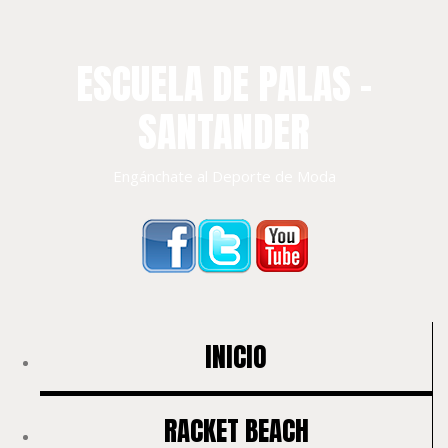
ESCUELA DE PALAS –
SANTANDER
Engánchate al Deporte de Moda
INICIO
RACKET BEACH