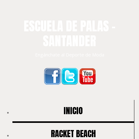
ESCUELA DE PALAS –
SANTANDER
Engánchate al Deporte de Moda
INICIO
RACKET BEACH