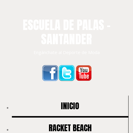
ESCUELA DE PALAS –
SANTANDER
Engánchate al Deporte de Moda
INICIO
RACKET BEACH