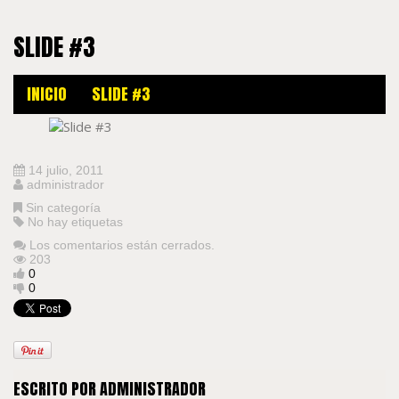
SLIDE #3
INICIO
SLIDE #3
14 julio, 2011
administrador
Sin categoría
No hay etiquetas
Los comentarios están cerrados.
203
0
0
ESCRITO POR
ADMINISTRADOR