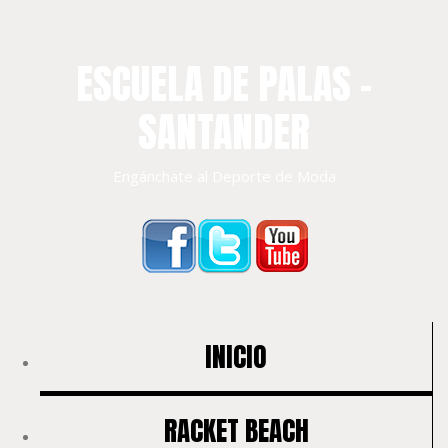
ESCUELA DE PALAS –
SANTANDER
Engánchate al Deporte de Moda
INICIO
RACKET BEACH