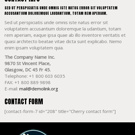
SED UT PERSPICIATIS UNDE OMNIS ISTE NATUS ERROR SIT VOLUPTATEM
ACCUSANTIUM DOLOREMQUE LAUDANTIUM, TOTAM REM APERIAM.
Sed ut perspiciatis unde omnis iste natus error sit
voluptatem accusantium doloremque la udantium, totam
rem aperiam, eaque ipsa quae ab illo inventore veritatis et
quasi architecto beatae vitae dicta sunt explicabo. Nemo
enim ipsam voluptatem quia.
The Company Name Inc.
9870 St Vincent Place,
Glasgow, DC 45 Fr 45.
Telephone: +1 800 603 6035
FAX: +1 800 889 9898
E-mail:
mail@demolink.org
CONTACT FORM
[contact-form-7 id="208" title="Cherry contact form"]