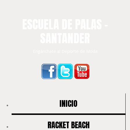
ESCUELA DE PALAS –
SANTANDER
Engánchate al Deporte de Moda
INICIO
RACKET BEACH